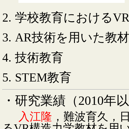
2.
学校教育における
V
3.
AR
技術を用いた教
4.
技術教育
5.
STEM
教育
・研究業績（
2010
年以
入江隆
，難波育久，
る
VR
構造力学教材を用