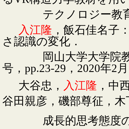
テクノロジー教
入江隆
，飯石佳名子
さ認識の変化．
岡山大学大学院
号，
pp.23-29
，
2020
年
2
月
大谷忠，
入江隆
，中
谷田親彦，磯部尊征，木
成長的思考態度