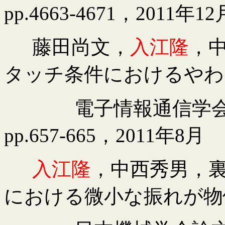
pp.4663-4671
，
2011
年
12
藤田尚文，
入江隆
，
タッチ条件におけるやわ
電子情報通信学
pp.657-665
，
2011
年
8
月
入江隆
，中西秀男，
における微小な振れが物