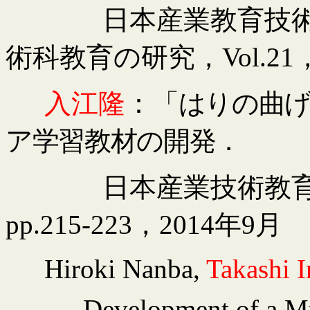
日本産業教育技
術科教育の研究，
Vol.
21
入江隆
：
「はりの曲
ア学習教材の開発
．
日本産業技術教
pp.215-223
，
2014
年
9
月
Hiroki Nanba,
Takashi
I
Development of a Mu