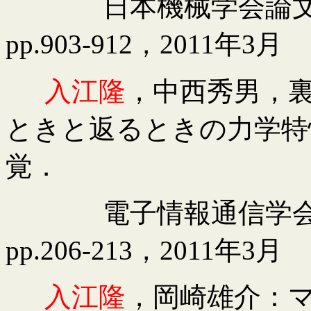
日本機械学会論
pp.903-912
，
2011
年
3
月
入江隆
，中西秀男，
ときと返るときの力学特
覚．
電子情報通信学
pp.206-213
，
2011
年
3
月
入江隆
，岡崎雄介：