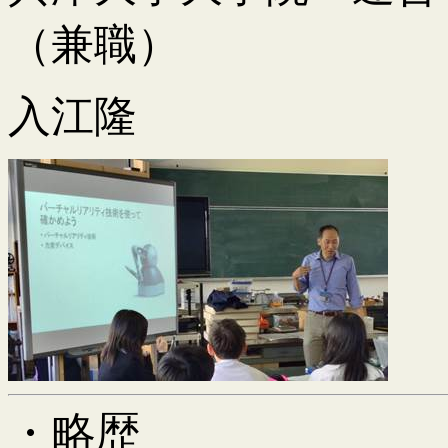
（兼職）
入江隆
・略歴