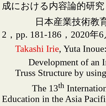
成における内容論的研究
日本産業技術教
2
，
pp. 181-186
，
2020
年
6
Takashi
Irie
, Yuta Inoue
Development of an In
Truss Structure by usin
th
The 13
Internatio
Education in the Asia Pacif