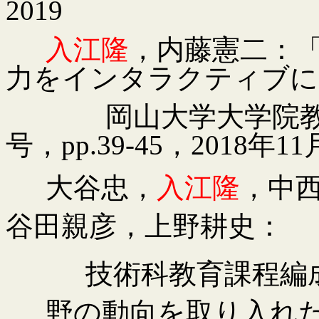
2019
入江隆
，内藤憲二：
力をインタラクティブに
岡山大学大学院
号，
pp.39-45
，
2018
年
11
大谷忠，
入江隆
，中
谷田親彦，上野耕史：
技術科教育課程編
野の動向を取り入れ