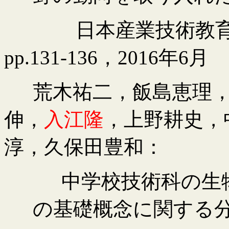
日本産業技術教
pp.131-136
，
2016
年
6
月
荒木祐二，飯島恵理
伸，
入江隆
，上野耕史，
淳，久保田豊和：
中学校技術科の生
の基礎概念に関する