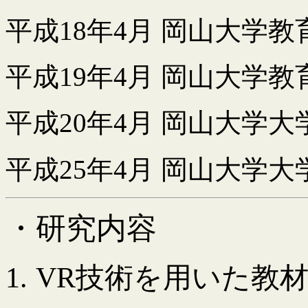
平成
18
年
4
月
岡山大学教
平成
19
年
4
月
岡山大学教
平成
20
年
4
月
岡山大学大
平成
25
年
4
月
岡山大学大
・研究内容
1.
VR
技術を用いた教