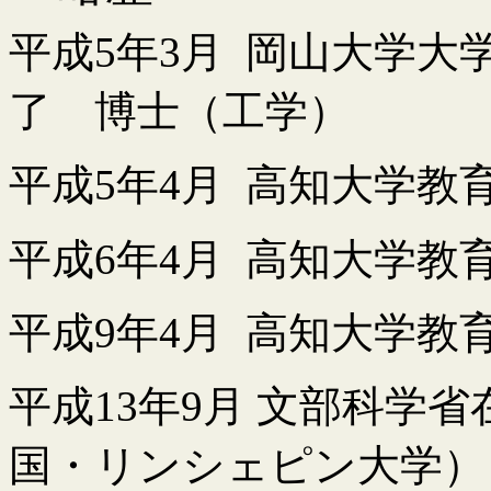
平成
5
年
3
月
岡山大学大
了 博士（工学）
平成
5
年
4
月
高知大学教
平成
6
年
4
月
高知大学教
平成
9
年
4
月
高知大学教
平成
13
年
9
月
文部科学省
国・リンシェピン大学）