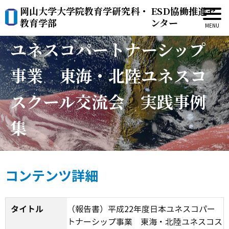
岡山大学大学院教育学研究科・
ESD協働推進セ
（報告書）平成22年度日本
教育学部
ンター
ユネスコパートナーシップ
事業 東海・北陸ユネスコ
スクール交流会 実践事例
集
コンテンツ詳細
タイトル
（報告書）平成22年度日本ユネスコパー
トナーシップ事業 東海・北陸ユネスコス