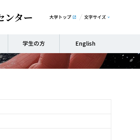
センター
大学トップ
文字サイズ
プ事業」報告書 平
学生の方
English