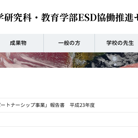
学研究科・教育学部
ESD協働推進
ユネスコパートナーシッ
成果物
一般の方
学校の先生
パートナーシップ事業」報告書 平成23年度