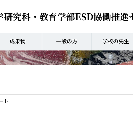
学研究科・教育学部
ESD協働推進
パンフレット）エコパスポ
成果物
一般の方
学校の先生
ート