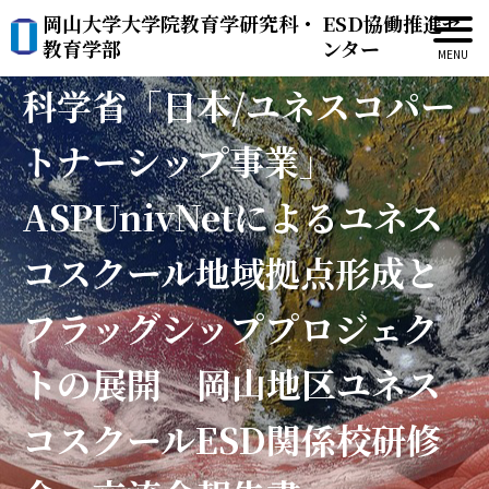
岡山大学大学院教育学研究科・
ESD協働推進セ
（報告書）平成22年度文部
教育学部
ンター
科学省「日本/ユネスコパー
トナーシップ事業」
ASPUnivNetによるユネス
コスクール地域拠点形成と
フラッグシッププロジェク
トの展開 岡山地区ユネス
コスクールESD関係校研修