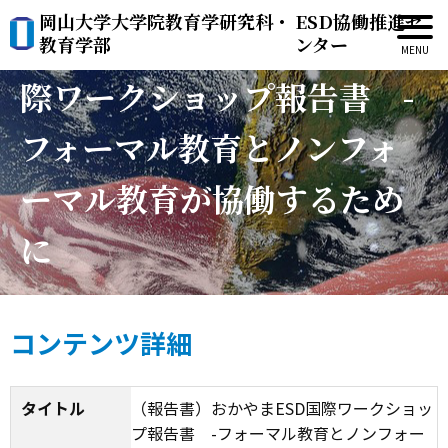
岡山大学大学院教育学研究科・
ESD協働推進セ
（報告書）おかやまESD国
教育学部
ンター
際ワークショップ報告書 -
フォーマル教育とノンフォ
ーマル教育が協働するため
に
コンテンツ詳細
タイトル
（報告書）おかやまESD国際ワークショッ
プ報告書 -フォーマル教育とノンフォー