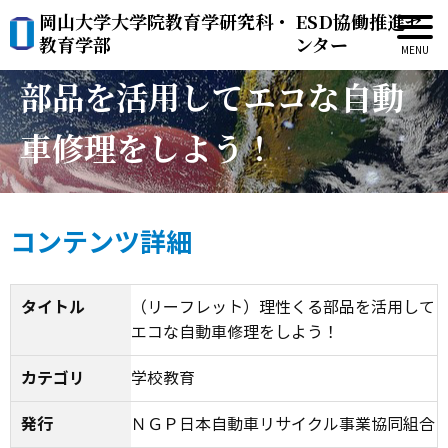
岡山大学大学院教育学研究科・
ESD協働推進セ
（リーフレット）理性くる
教育学部
ンター
部品を活用してエコな自動
車修理をしよう！
コンテンツ詳細
タイトル
（リーフレット）理性くる部品を活用して
エコな自動車修理をしよう！
カテゴリ
学校教育
発行
ＮＧＰ日本自動車リサイクル事業協同組合