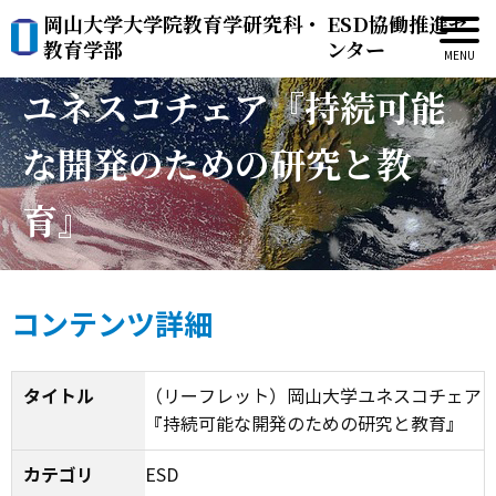
岡山大学大学院教育学研究科・
ESD協働推進セ
（リーフレット）岡山大学
教育学部
ンター
ユネスコチェア『持続可能
な開発のための研究と教
育』
コンテンツ詳細
タイトル
（リーフレット）岡山大学ユネスコチェア
『持続可能な開発のための研究と教育』
カテゴリ
ESD