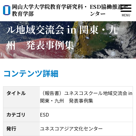
岡山大学大学院教育学研究科・
ESD協働推進セ
（報告書）ユネスコスクー
教育学部
ンター
ル地域交流会 in 関東・九
州 発表事例集
コンテンツ詳細
タイトル
（報告書）ユネスコスクール地域交流会 in
関東・九州 発表事例集
カテゴリ
ESD
発行
ユネスコアジア文化センター