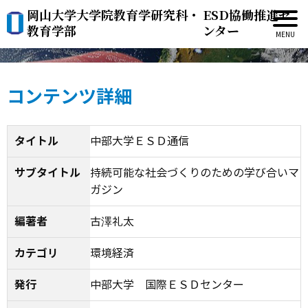
岡山大学大学院教育学研究科・
ESD協働推進セ
中部大学ＥＳＤ通信
教育学部
ンター
コンテンツ詳細
タイトル
中部大学ＥＳＤ通信
サブタイトル
持続可能な社会づくりのための学び合いマ
ガジン
編著者
古澤礼太
カテゴリ
環境経済
発行
中部大学 国際ＥＳＤセンター