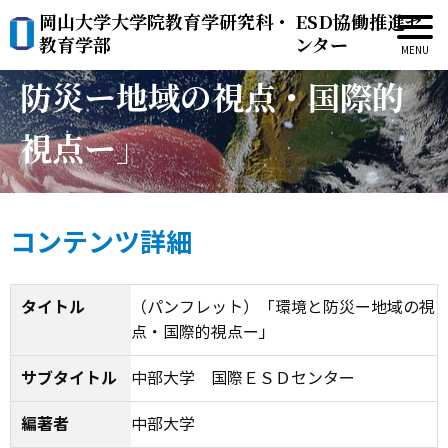
岡山大学大学院教育学研究科・
ESD協働推進セ
（パンフレット）「環境と
教育学部
ンター
防災ー地域の視点・国際的
視点ー」
コンテンツ詳細
タイトル
（パンフレット）「環境と防災ー地域の視
点・国際的視点ー」
サブタイトル
中部大学 国際ＥＳＤセンター
編著者
中部大学