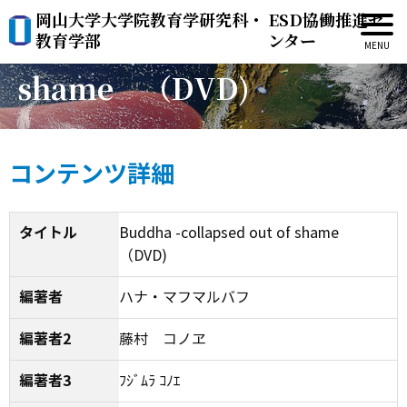
岡山大学大学院教育学研究科・
ESD協働推進セ
Buddha -collapsed out of
教育学部
ンター
shame （DVD)
コンテンツ詳細
タイトル
Buddha -collapsed out of shame
（DVD)
編著者
ハナ・マフマルバフ
編著者2
藤村 コノヱ
編著者3
ﾌｼﾞﾑﾗ ｺﾉｴ