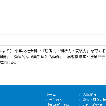
ースより） 小学校社会科で「思考力・判断力・表現力」を育て
開発」「効果的な授業手法と活動例」「学習指導案と授業モデ
解説した。
ホーム
入試案内
在学生の方
教育・研究の特
【大学院】概要
お問い合わせ