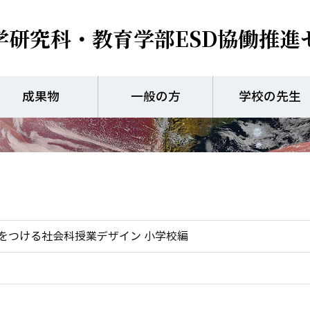
学研究科・教育学部
ESD協働推進
表現力」をつける社会科
成果物
一般の方
学校の先生
をつける社会科授業デザイン 小学校編