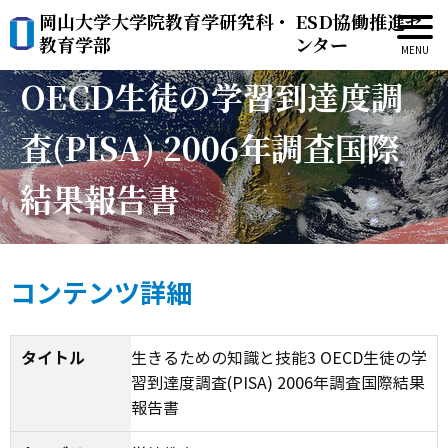
岡山大学大学院教育学研究科・
ESD協働推進セ
生きるための知識と技能3
教育学部
ンター
OECD生徒の学習到達度調
査(PISA) 2006年調査国際
結果報告書
コンテンツ詳細
タイトル
生きるための知識と技能3 OECD生徒の学
習到達度調査(PISA) 2006年調査国際結果
報告書