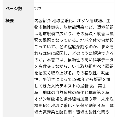
ページ数
272
概要
内容紹介 地球温暖化、オゾン層破壊、生
物多様性喪失、放射能汚染など、環境問題
は地球規模で広がり、その解決・改善は喫
緊の課題となっている。地球全体で何が起
こっていて、どの程度深刻なのか、またそ
れらは何に起因し、どのように解決できる
のか。本書では、信頼性の高い科学データ
を多数交えながら、いま取り組むべき課題
を幅広く取り上げる。その客観性、網羅
性、平明さによって1990年から好評を博
してきた入門テキストの最新版。 第１
章 地球の自然環境の進化と構造第２章
オゾン層破壊と紫外線増加第３章 未来危
機を招く地球温暖化・気候変動第４章 越
境大気汚染と酸性雨・環境の酸性化第５