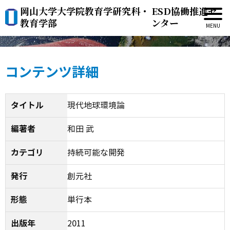
岡山大学大学院教育学研究科・
ESD協働推進セ
現代地球環境論
教育学部
ンター
コンテンツ詳細
タイトル
現代地球環境論
編著者
和田 武
カテゴリ
持続可能な開発
発行
創元社
形態
単行本
出版年
2011