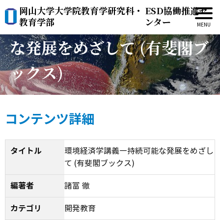
岡山大学大学院教育学研究科・
ESD協働推進セ
環境経済学講義―持続可能
教育学部
ンター
な発展をめざして (有斐閣ブ
ックス)
コンテンツ詳細
タイトル
環境経済学講義―持続可能な発展をめざし
て (有斐閣ブックス)
編著者
諸富 徹
カテゴリ
開発教育