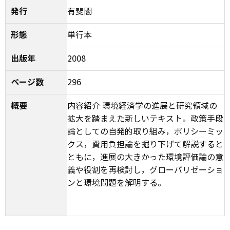
発行
有斐閣
形態
単行本
出版年
2008
ページ数
296
概要
内容紹介 環境経済学の進展と研究領域の
拡大を踏まえた新しいテキスト。政策手段
論としての自発的取り組み，ポリシーミッ
クス，費用負担論を掘り下げて解説すると
ともに，進展の大きかった環境評価論の意
義や役割を再検討し，グローバリゼーショ
ンと環境問題を解明する。