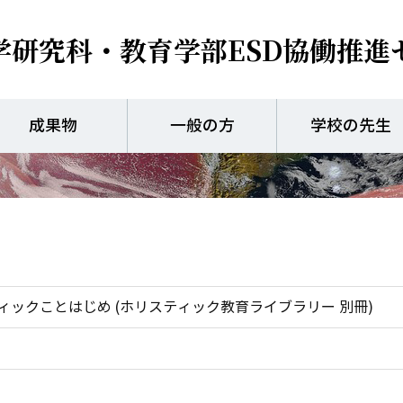
学研究科・教育学部
ESD協働推進
ホリスティックことはじめ
冊)
成果物
一般の方
学校の先生
ックことはじめ (ホリスティック教育ライブラリー 別冊)