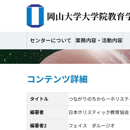
岡山大学大学院教育
つながりのちから―
教育ライブラリー 別
センターについて
業務内容・活動内容
コンテンツ詳細
タイトル
つながりのちから―ホリスティ
編著者
日本ホリスティック教育協会
編著者2
フェイス ダルージオ