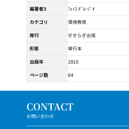
編著者3
ﾌｪｲｽ ﾀﾞﾙｰｼﾞｵ
カテゴリ
環境教育
発行
せせらぎ出版
形態
単行本
出版年
2010
ページ数
64
CONTACT