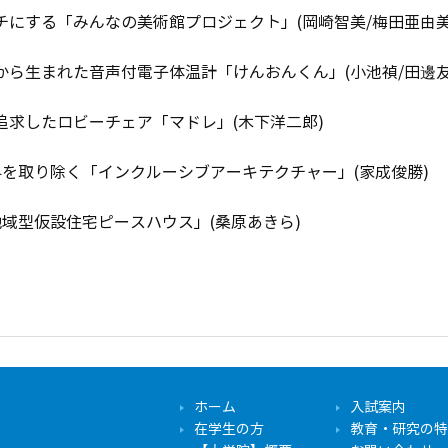
チにする「みんなの美術館プロジェクト」(岡崎智美/梅田亜由美
から生まれた音声付電子体温計「けんおんくん」(小池禎/田邊友
追求したロビーチェア「マドレ」(木下洋二郎)
界を取り除く「インクルーシブアーキテクチャー」(家成俊勝)
地域型仮設住宅ピースハウス」(桑原あきら)
ホーム
入試案内
在学生の方
教育・研究の特