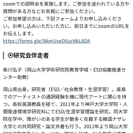
zoomでの説明会を実施します。ご参加を迷われている方や
質問がある方などお気軽にご参加ください。
ご参加希望の方は、下記フォームよりお申し込みくださ
い。お申し込みいただいた方に、前日までにzoomのURLを
お伝えします。
https://forms.gle/9jkmUxeDXuzNbL6DA
⦿研究会伴走者
柴川弘子（岡山大学学術研究院教育学域・ESD協働推進セ
ンター助教）
岡山県出身。研究者（ESD／社会教育・生涯学習）。直島
でのアーティストの通訳経験を機に現代アートに関心を持
つ。高校英語教員を経て、2011年より神戸大学大学院・人
間発達環境学研究科にてESD/生涯学習理論を研究。同大学
院在学中、障がいのある学生が数多く在籍する韓国ナザレ
大学との共同研究・論文共著も行う。2012年より岡山大学