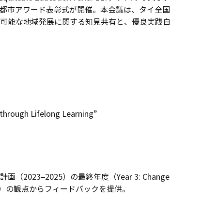
第1回タイ学習都市アワード表彰式が開催。本会議は、タイ全国
た持続可能な地域発展に関する知見共有と、優良実践自
rough Lifelong Learning”
が3カ年計画（2023–2025）の最終年度（Year 3: Change
hip）の観点からフィードバックを提供。