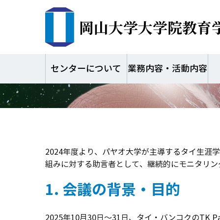
岡山大学大学院教育
タイ・バンコク「Le
演・プロジェクト
センターについて
業務内容・活動内容
2024年度より、パヤオ大学が主導するタイ生涯
組みに対する助言者として、継続的にモニタリン
1. 会議の背景・目的
2025年10月30日～31日、タイ・バンコクのTK Park（