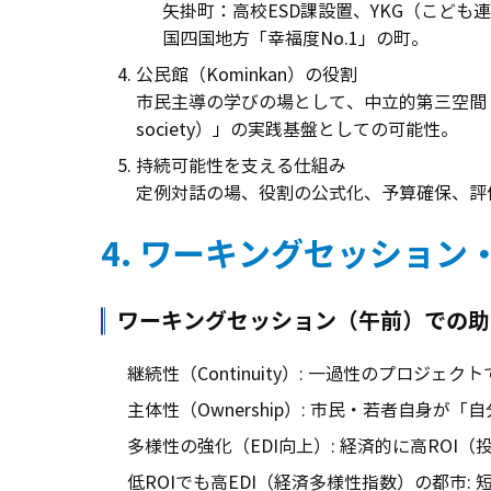
矢掛町：高校ESD課設置、YKG（こども連
国四国地方「幸福度No.1」の町。
公民館（Kominkan）の役割
市民主導の学びの場として、中立的第三空間・専門職配置
society）」の実践基盤としての可能性。
持続可能性を支える仕組み
定例対話の場、役割の公式化、予算確保、評
4. ワーキングセッショ
ワーキングセッション（午前）での助
継続性（Continuity）: 一過性のプロ
主体性（Ownership）: 市民・若者自身
多様性の強化（EDI向上）: 経済的に高RO
低ROIでも高EDI（経済多様性指数）の都