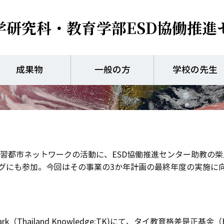
学研究科・教育学部
ESD協働推進
arning City」国際
伴走支援
成果物
一般の方
学校の先生
学習都市ネットワークの活動に、ESD協働推進センター助教の
グにも参加。今回はその事業の3か年計画の最終年度の実施に
Thailand Knowledge:TK)にて、タイ教育格差是正基金（Equi