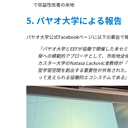
で収益性改善の余地
5. パヤオ大学による報告
パヤオ大学公式Facebookページに以下の要旨
「パヤオ大学とEEFが協働で開催した本セ
発への模範的アプローチとして、市街地全
カスター大学のNatasa Lackovi
型学習空間を創出する重要性が共有された
って支えられる協働的エコシステムである