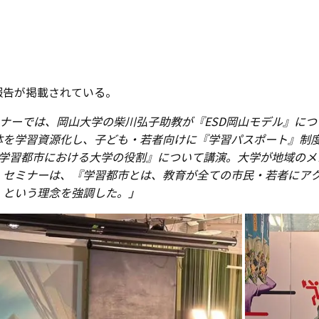
で報告が掲載されている。
ミナーでは、岡山大学の柴川弘子助教が『ESD岡山モデル』に
体を学習資源化し、子ども・若者向けに『学習パスポート』制
c准教授が『学習都市における大学の役割』について講演。大学が地域
。セミナーは、『学習都市とは、教育が全ての市民・若者にア
』という理念を強調した。」