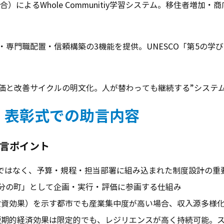
合）によるWhole Communitiy学習システム。移住者増
・信頼構築の3機能を提供。UNESCO「第5の学び（Learning t
価と改善サイクルの明文化。人が替わっても継続する”システム
ン・表彰式での助言内容
言ポイント
ジェクトではなく、予算・規程・担当部署に組み込まれた制度設計の重
が「自分の町」として企画・実行・評価に参画する仕組み
I（投資効果）を示す都市でも産業集中度が高い場合、収入源多様
市: 短期的経済効果は限定的でも、レジリエンスが高く持続可能