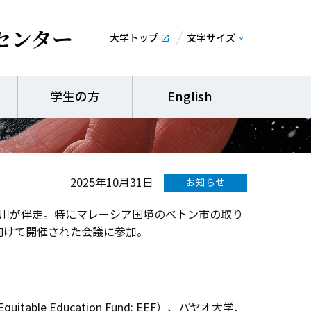
センター
大学トップ
文字サイズ
会議・表彰式への招聘講
学生の方
English
2025年10月31日
お知らせ
柴川が伴走。特にマレーシア国境のベトン市の取り
向けて開催された会議に参加。
table Education Fund: EEF）、パヤオ大学、