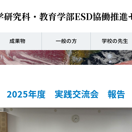
学研究科・教育学部
ESD協働推進
県ユネスコスクール高等学
成果物
一般の方
学校の先生
2025年度 実践交流会 報告