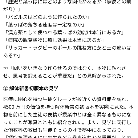
「歴史と葉っぱにはどのような関係があるか（家紋との繋
がり）」
「パピルスはどのように作られたのか」
「葉っぱの落ちる速度は一定なのか」
「漢方薬として使われる葉っぱの効能は本当にあるか」
「病院の観葉植物に癒し効果は本当にあるか」
「サッカー・ラグビーのボールの跳ね方に芝と土の違いは
あるか」
☜「問いをいきなり作らせるのではなく、本物に触れさ
せ、思考を鍛えることが重要だ」との見解が示された。
② 解体新書初版本の見学
医療に関心を持つ生徒グループが校近くの資料館を訪れ、
4500 万円の価値を持つ解体新書の初版本を実際に見た。本
物を前にした生徒の表情が授業中とは全く異なるものにな
ったことが写真とともに紹介された。また、見学に同行し
た他教科の教員も生徒そっちのけで夢中になっており、
「探究を深めるには先生をどう巻き込むかが重要だ」との