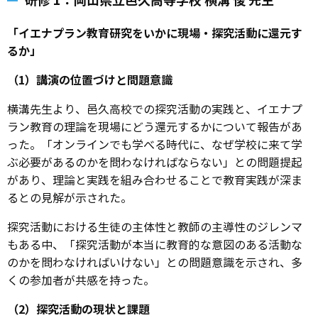
研修 1：岡山県立邑久高等学校 横溝 俊 先生
「イエナプラン教育研究をいかに現場・探究活動に還元す
るか」
（1）講演の位置づけと問題意識
横溝先生より、邑久高校での探究活動の実践と、イエナプ
ラン教育の理論を現場にどう還元するかについて報告があ
った。「オンラインでも学べる時代に、なぜ学校に来て学
ぶ必要があるのかを問わなければならない」との問題提起
があり、理論と実践を組み合わせることで教育実践が深ま
るとの見解が示された。
探究活動における生徒の主体性と教師の主導性のジレンマ
もある中、「探究活動が本当に教育的な意図のある活動な
のかを問わなければいけない」との問題意識を示され、多
くの参加者が共感を持った。
（2）探究活動の現状と課題