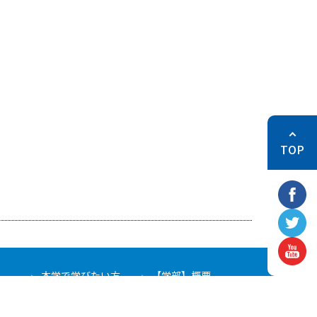
TOP
本学で学びたい方
【学部】概要
色
リンク
卒業生・修了生の方
教育関係の方
社会人・一般の方