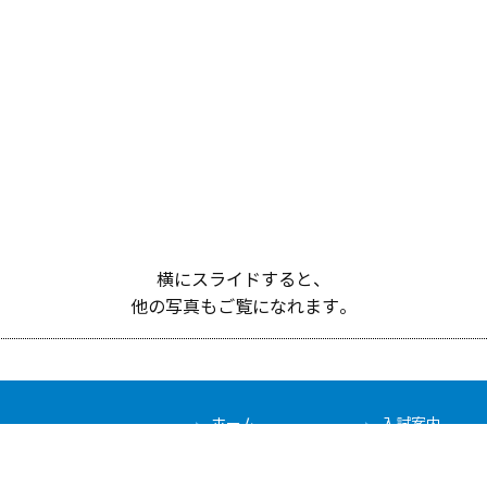
横にスライドすると、
他の写真もご覧になれます。
ホーム
入試案内
在学生の方
教育・研究の特
【大学院】概要
お問い合わせ