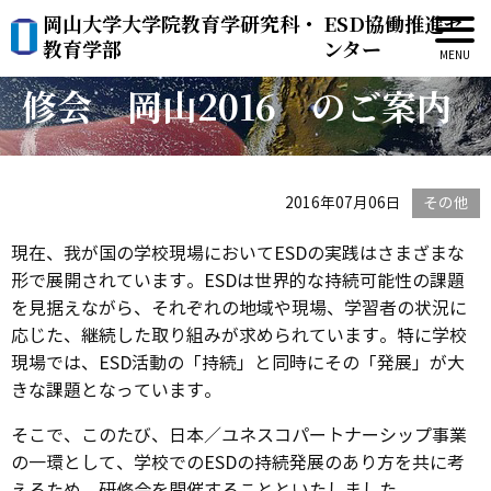
岡山大学大学院教育学研究科・
ESD協働推進セ
ESD・ユネスコスクール研
教育学部
ンター
修会 岡山2016 のご案内
2016年07月06日
その他
現在、我が国の学校現場においてESDの実践はさまざまな
形で展開されています。ESDは世界的な持続可能性の課題
を見据えながら、それぞれの地域や現場、学習者の状況に
応じた、継続した取り組みが求められています。特に学校
現場では、ESD活動の「持続」と同時にその「発展」が大
きな課題となっています。
そこで、このたび、日本／ユネスコパートナーシップ事業
の一環として、学校でのESDの持続発展のあり方を共に考
えるため、研修会を開催することといたしました。