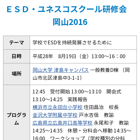
ＥＳＤ・ユネスコスクール研修会
岡山2016
テーマ
学校でESDを持続発展させるために
日時
平成28年 8月19日（金）13:00～16：00
岡山大学 津島キャンパス
一般教養D棟 （岡
場所
山市北区津島中3-1-1）
12:45 受付開始 13:00～13:10 開会式
13:10～14:25 実践報告
横浜市立永田台小学校
住田昌治 校長
プログラ
金沢大学附属中学校
戸水吉信 教諭
ム
広島県立広島井口高等学校
永尾和子 教諭
14:25～14:35 休憩・分科会へ移動 14:35～
16:00 ワークショップ（学校種別の分科