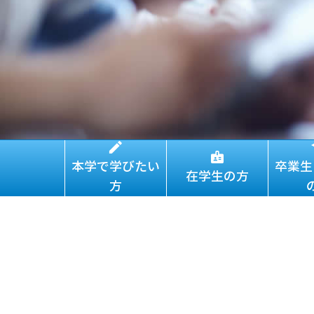
本学で学びたい
卒業生
在学生の方
方