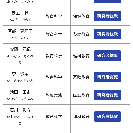
あさの ひろのり
足立 稔
研究者総覧
教育科学
保健体育
あだち みのる
阿部 真理子
研究者総覧
教育科学
英語教育
あべ まりこ
安藤 元紀
研究者総覧
教育科学
理科教育
あんどう もとの
り
李 璟媛
研究者総覧
教育科学
家政教育
い きょんうぉん
池田 匡史
研究者総覧
教職実践
国語教育
いけだ まさふみ
石川 彰彦
研究者総覧
教育科学
理科教育
いしかわ てるひ
こ