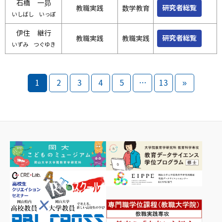
石橋 一昴
研究者総覧
教職実践
数学教育
いしばし いっぽ
伊住 継行
研究者総覧
教職実践
教職実践
いずみ つぐゆき
1
2
3
4
5
…
13
»