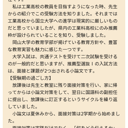
私は工業高校の教員を目指すようになった時、先生
からの紹介でこの受験方法を知りました。それまでは
工業高校から国立大学への進学は現実的に厳しいもの
だと思っていましたが、県内の工業科高校にのみ推薦
枠が設けられていることを知り、受験しました。
岡山大学の教育学部が掲げている教育方針や、豊富
な教育実習も魅力に感じた一つです。
大学入試は、共通テストを受けて二次試験を受ける
のが一般的だと思いますが、推薦型選抜
Ⅰ
の入試方法
は、面接と課題が
2
つ出される小論文です。
【受験期の過ごし方】
放課後は先生と教室に残り面接対策を行い、家に帰
ってからは小論文対策をして、翌日に国語科の副担任
に提出し、放課後に訂正するというサイクルを繰り返
していました。
小論文は夏休みから、面接対策は
2
学期から始めまし
た。