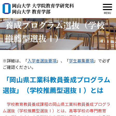
岡山大学 大学院教育学研究科
【学部】岡山県工業科教員
岡山大学 教育学部
養成プログラム選抜（学校
推薦型選抜Ⅰ）
※詳細は、「
入学者選抜要項
」、「
学生募集要項
」で必ず
ご確認ください。
「岡山県工業科教員養成プログラム
選抜」（学校推薦型選抜Ⅰ）とは
学校教育教員養成課程の岡山県工業科教員養成プログラ
ム選抜（学校推薦型選抜Ⅰ）とは、高等学校の専門教育