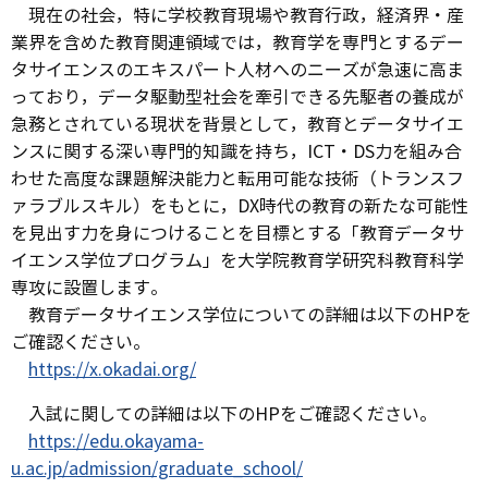
現在の社会，特に学校教育現場や教育行政，経済界・産
業界を含めた教育関連領域では，教育学を専門とするデー
タサイエンスのエキスパート人材へのニーズが急速に高ま
っており，データ駆動型社会を牽引できる先駆者の養成が
急務とされている現状を背景として，教育とデータサイエ
ンスに関する深い専門的知識を持ち，ICT・DS力を組み合
わせた高度な課題解決能力と転用可能な技術（トランスフ
ァラブルスキル）をもとに，DX時代の教育の新たな可能性
を見出す力を身につけることを目標とする「教育データサ
イエンス学位プログラム」を大学院教育学研究科教育科学
専攻に設置します。
教育データサイエンス学位についての詳細は以下のHPを
ご確認ください。
https://x.okadai.org/
入試に関しての詳細は以下のHPをご確認ください。
https://edu.okayama-
u.ac.jp/admission/graduate_school/