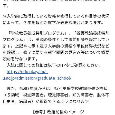
す。
＊入学前に取得している資格や修得している科目等の状況
によって，３年を超えた就学が必要な場合があります。
「学校教員養成特別プログラム」，「養護教諭養成特別
プログラム」は，出願の条件として事前相談を設定してい
ます。上記＊に示す通り入学前の資格や単位修得状況など
を確認し，修了に要する就学期間の見込み等について概要
説明を行ないます。
入試に関しての詳細は以下のHPをご確認ください。
https://edu.okayama-
u.ac.jp/admission/graduate_school/
また，令和7年度からは，特別支援学校教諭専修免許状
（５領域：視覚障害者，聴覚障害者，知的障害者，肢体不
自由者，病弱者）が取得できるようになります。
【参考】改組前後のイメージ