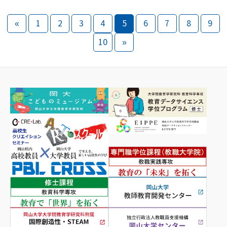
«
1
2
3
4
5
6
7
8
9
10
»