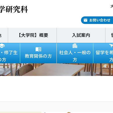
学研究科
お問い合わせ
色
【大学院】概要
入試案内
新着情報
・修了生
社会人・一般の
留学を
教育関係の方
の方
方