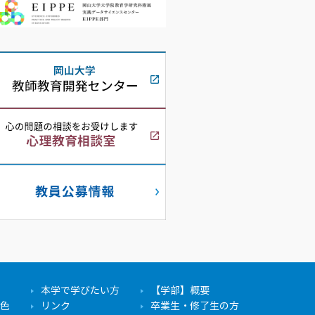
本学で学びたい方
【学部】概要
色
リンク
卒業生・修了生の方