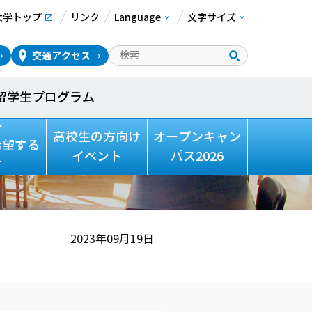
大学トップ
リンク
Language
文字サイズ
交通アクセス
留学生プログラム
築～代替案の思考能
高校生の方向け
オープンキャン
希望する
イベント
パス2026
方
2023年09月19日