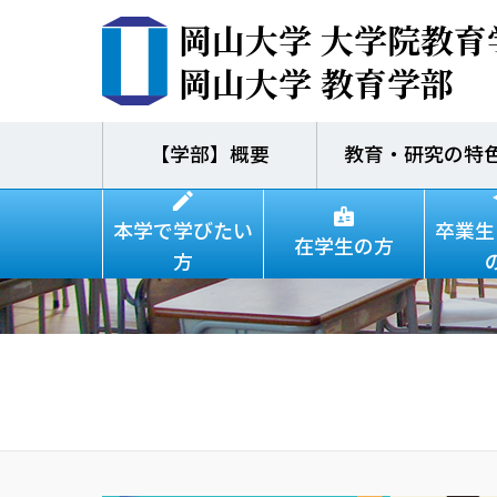
岡山大学 大学院教育
岡山大学 教育学部
【学部】概要
教育・研究の特
芸術教育による完成
力の育成～報告書
本学で学びたい
卒業生
在学生の方
方