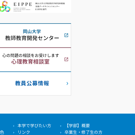
本学で学びたい方
【学部】概要
色
リンク
卒業生・修了生の方