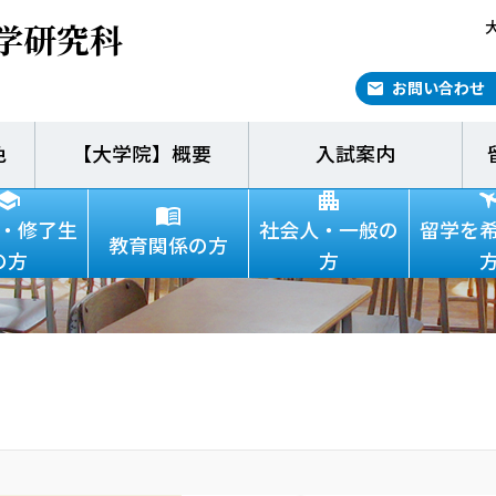
学研究科
お問い合わせ
色
【大学院】概要
入試案内
に働きかけるESDの構
・修了生
社会人・一般の
留学を
教育関係の方
の方
方