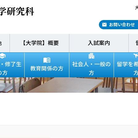
学研究科
お問い合わせ
色
【大学院】概要
入試案内
ping the Future We 
・修了生
社会人・一般の
留学を
教育関係の方
の方
方