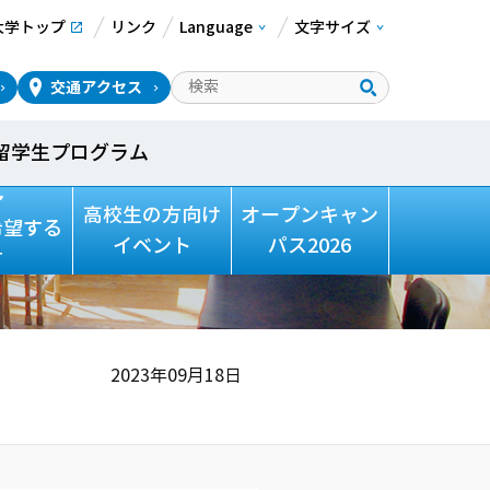
大学トップ
リンク
Language
文字サイズ
交通アクセス
留学生プログラム
Want
高校生の方向け
オープンキャン
希望する
イベント
パス2026
方
2023年09月18日