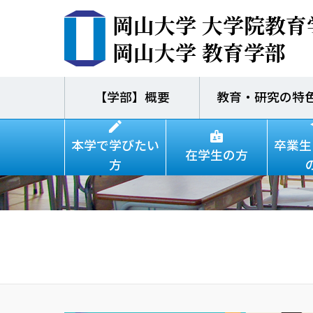
岡山大学 大学院教育
岡山大学 教育学部
【学部】概要
教育・研究の特
Sha
本学で学びたい
卒業生
在学生の方
方