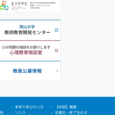
本学で学びたい方
【学部】概要
色
リンク
卒業生・修了生の方