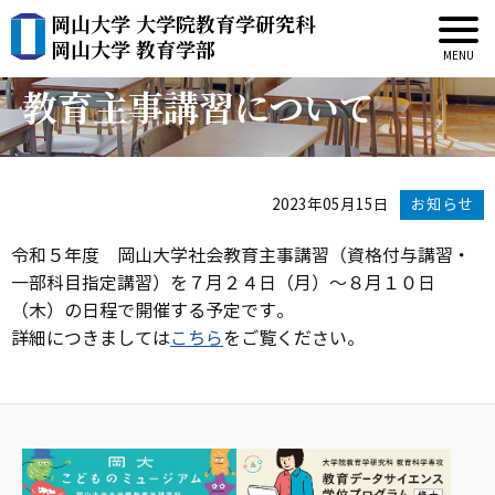
岡山大学 大学院教育学研究科
令和５年度 岡山大学社会
岡山大学 教育学部
教育主事講習について
2023年05月15日
お知らせ
令和５年度 岡山大学社会教育主事講習（資格付与講習・
一部科目指定講習）を７月２４日（月）～８月１０日
（木）の日程で開催する予定です。
詳細につきましては
こちら
をご覧ください。