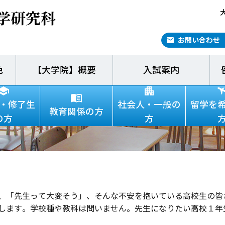
学研究科
お問い合わせ
色
【大学院】概要
入試案内
回先生になりたい高校生の
・修了生
社会人・一般の
留学を
教育関係の方
の方
方
、「先生って大変そう」、そんな不安を抱いている高校生の皆
します。学校種や教科は問いません。先生になりたい高校１年