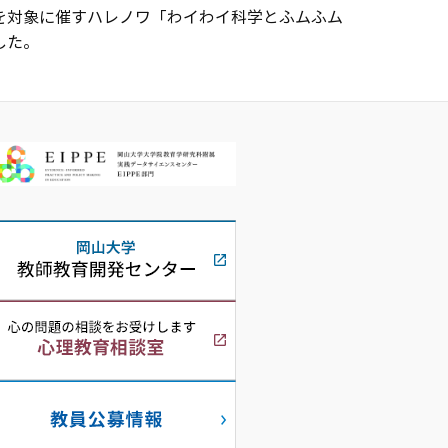
を対象に催すハレノワ「わイわイ科学とふムふム
した。