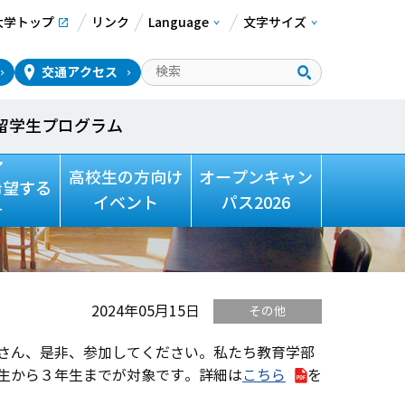
大学トップ
リンク
Language
文字サイズ
交通アクセス
留学生プログラム
ためのＷＳ(6/2)
高校生の方向け
オープンキャン
希望する
イベント
パス2026
方
2024年05月15日
その他
さん、是非、参加してください。私たち教育学部
生から３年生までが対象です。詳細は
こちら
を