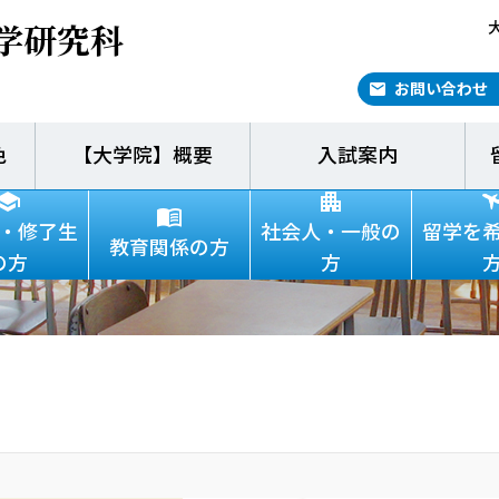
学研究科
お問い合わせ
色
【大学院】概要
入試案内
高橋 彩
・修了生
社会人・一般の
留学を
教育関係の方
の方
方