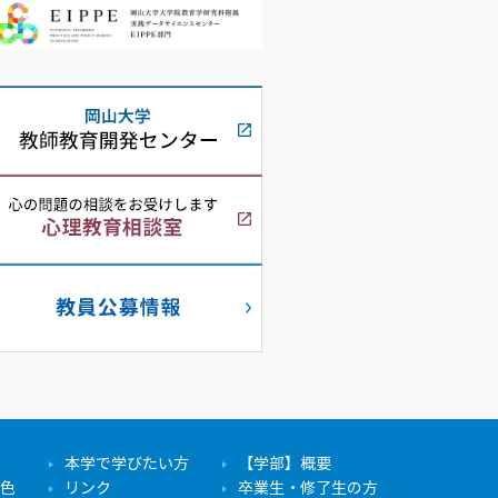
本学で学びたい方
【学部】概要
色
リンク
卒業生・修了生の方