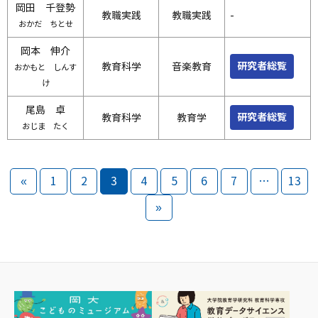
岡田 千登勢
教職実践
教職実践
-
おかだ ちとせ
岡本 伸介
研究者総覧
教育科学
音楽教育
おかもと しんす
け
尾島 卓
研究者総覧
教育科学
教育学
おじま たく
«
1
2
3
4
5
6
7
…
13
»