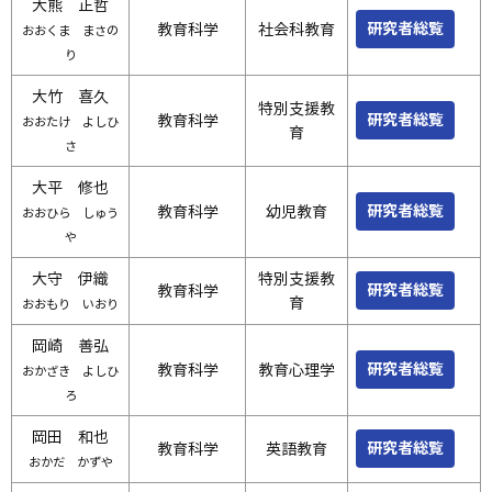
大熊 正哲
研究者総覧
教育科学
社会科教育
おおくま まさの
り
大竹 喜久
特別支援教
研究者総覧
教育科学
おおたけ よしひ
育
さ
大平 修也
研究者総覧
教育科学
幼児教育
おおひら しゅう
や
大守 伊織
特別支援教
研究者総覧
教育科学
育
おおもり いおり
岡崎 善弘
研究者総覧
教育科学
教育心理学
おかざき よしひ
ろ
岡田 和也
研究者総覧
教育科学
英語教育
おかだ かずや