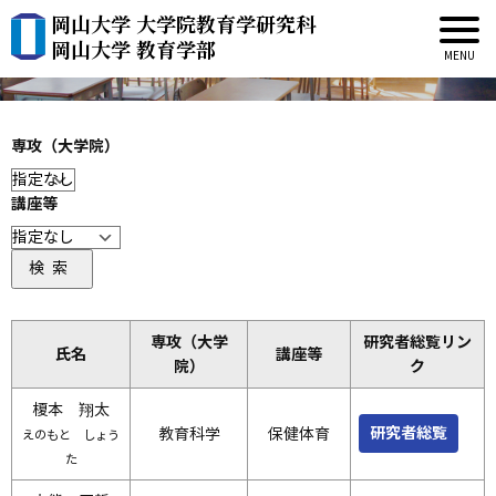
岡山大学 大学院教育学研究科
教員紹介
岡山大学 教育学部
専攻（大学院）
講座等
検索
専攻（大学
研究者総覧リン
氏名
講座等
院）
ク
榎本 翔太
研究者総覧
教育科学
保健体育
えのもと しょう
た