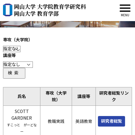
岡山大学 大学院教育学研究科
教員紹介
岡山大学 教育学部
専攻（大学院）
講座等
検索
専攻（大学
研究者総覧リン
氏名
講座等
院）
ク
SCOTT
GARDNER
研究者総覧
教職実践
英語教育
すこっと がーどな
ー