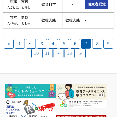
髙旗 浩志
研究者総覧
教育科学
-
たかはた ひろし
竹本 俊哉
教職実践
教職実践
-
たけもと としや
«
1
…
3
4
5
6
7
8
9
10
11
…
13
»