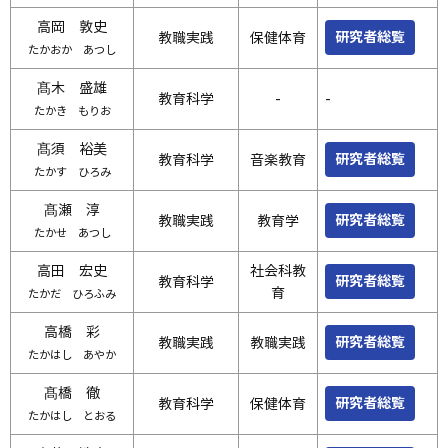
高岡 敦史
研究者総覧
教職実践
保健体育
たかおか あつし
髙木 盛雄
教育科学
-
-
たかき もりお
髙須 裕美
研究者総覧
教育科学
音楽教育
たかす ひろみ
髙瀬 淳
研究者総覧
教職実践
教育学
たかせ あつし
高田 宏史
社会科教
研究者総覧
教育科学
育
たかだ ひろふみ
高橋 彩
研究者総覧
教職実践
教職実践
たかはし あやか
髙橋 徹
研究者総覧
教育科学
保健体育
たかはし とおる